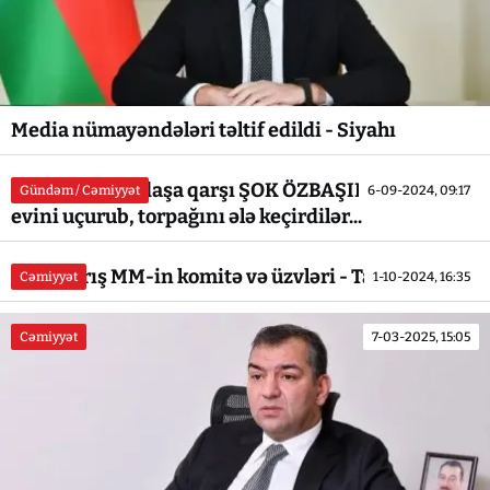
Media nümayəndələri təltif edildi - Siyahı
Qubada vətəndaşa qarşı ŞOK ÖZBAŞINALIQ -
Gündəm / Cəmiyyət
6-09-2024, 09:17
evini uçurub, torpağını ələ keçirdilər...
VII çağırış MM-in komitə və üzvləri - Tam siyahı
Cəmiyyət
1-10-2024, 16:35
Cəmiyyət
7-03-2025, 15:05