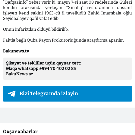
“Qafqazinfo” xəbər verir ki, mayın 7-si saat 08 radələrində Güləzi
kəndin ərazisində yerləşən “Xınalıq” restoranında ofisiant
işləyən kənd sakini 1963-cü il təvəllüdlü Zahid İmambala oğlu
Seyidbalayev qəfil vəfat edib.
Onun infarktdan öldüyü bildirilib.
Faktla bağlı Quba Rayon Prokurorluğunda araşdırma aparılır.
Bakunews.tv
Şikayət və təkliflər üçün qaynar xətt:
Əlaqə whatsapp:+994 70 402 02 85
BakuNews.az
Bizi Telegramda izləyin
Oxşar xəbərlər