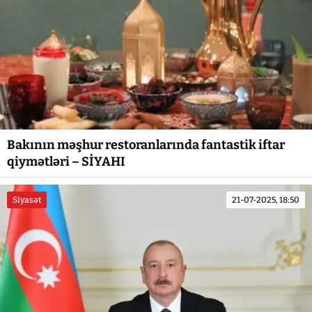
Bakının məşhur restoranlarında fantastik iftar
qiymətləri – SİYAHI
Siyasət
21-07-2025, 18:50