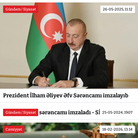
Gündəm / Siyasət
26-05-2025, 11:12
Prezident İlham Əliyev Əfv Sərəncamı imzalayıb
Prezident əfv sərəncamı imzaladı - SİYAHI
Gündəm / Siyasət
25-05-2024, 19:07
Cəmiyyət
18-02-2026, 13:14