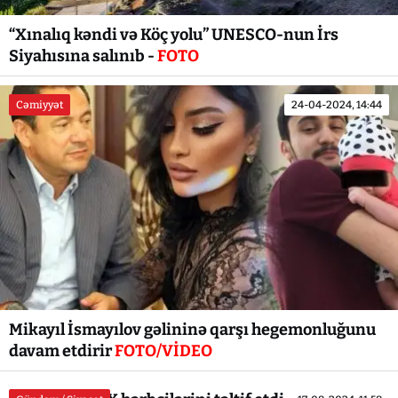
“Xınalıq kəndi və Köç yolu” UNESCO-nun İrs
Siyahısına salınıb -
FOTO
Cəmiyyət
24-04-2024, 14:44
Mikayıl İsmayılov gəlininə qarşı hegemonluğunu
davam etdirir
FOTO/VİDEO