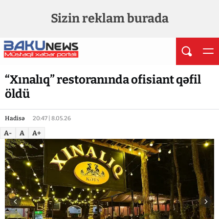
Sizin reklam burada
“Xınalıq” restoranında ofisiant qəfil
öldü
Hadisə
20:47 | 8.05.26
A-
A
A+