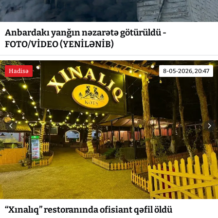
Anbardakı yanğın nəzarətə götürüldü -
FOTO/VİDEO (YENİLƏNİB)
Hadisə
8-05-2026, 20:47
“Xınalıq” restoranında ofisiant qəfil öldü