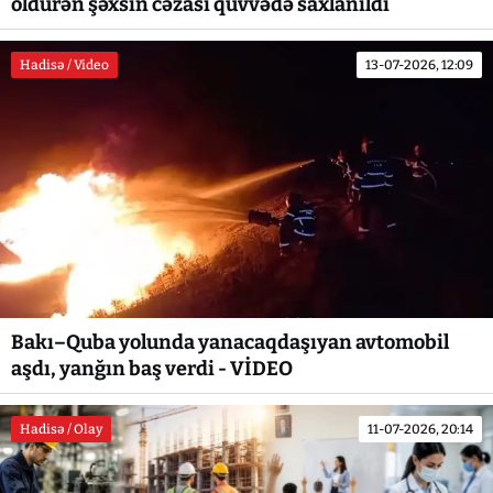
öldürən şəxsin cəzası qüvvədə saxlanıldı
Hadisə / Video
13-07-2026, 12:09
Bakı–Quba yolunda yanacaqdaşıyan avtomobil
aşdı, yanğın baş verdi - VİDEO
Hadisə / Olay
11-07-2026, 20:14