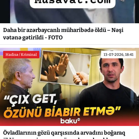
Daha bir azərbaycanlı müharibədə öldü – Nəşi
vətənə gətirildi - FOTO
Hadisə / Kriminal
13-07-2026, 18:41
Övladlarının gözü qarşısında arvadını boğaraq