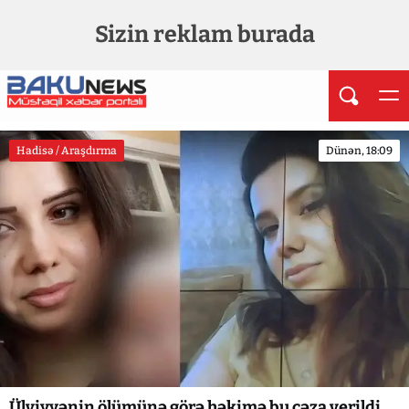
Sizin reklam burada
Hadisə / Araşdırma
Dünən, 18:09
Ülviyyənin ölümünə görə həkimə bu cəza verildi