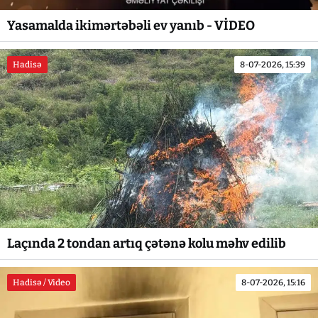
Yasamalda ikimərtəbəli ev yanıb - VİDEO
Hadisə
8-07-2026, 15:39
Laçında 2 tondan artıq çətənə kolu məhv edilib
Hadisə / Video
8-07-2026, 15:16