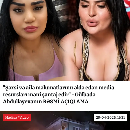
"Şəxsi və ailə məlumatlarımı əldə edən media
resursları məni şantaj edir" - Gülbadə
Abdullayevanın RƏSMİ AÇIQLAMA
Hadisə / Video
29-04-2026, 19:31