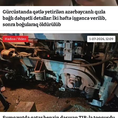
Gürcüstanda qətlə yetirilən azərbaycanlı qızla
bağlı dəhşətli detallar: İki həftə işgəncə verilib,
sonra boğularaq öldürülüb
Hadisə / Video
1-07-2026, 12:09
Sumqayıtda qatar benzin daşıyan TIR-la toqquşdu