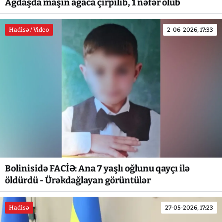
Ağdaşda maşın ağaca çırpılıb, 1 nəfər ölüb
Hadisə / Video
2-06-2026, 17:33
Bolinisidə FACİƏ: Ana 7 yaşlı oğlunu qayçı ilə
öldürdü - Ürəkdağlayan görüntülər
Hadisə
27-05-2026, 17:23