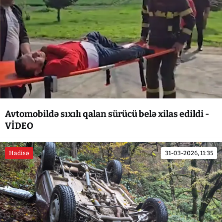
Avtomobildə sıxılı qalan sürücü belə xilas edildi -
VİDEO
Hadisə
31-03-2026, 11:35