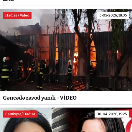
Hadisə / Video
5-05-2026, 18:05
Gəncədə zavod yandı - VİDEO
Cəmiyyət / Hadisə
30-04-2026, 19:25