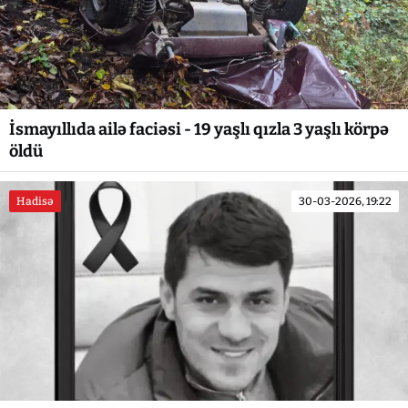
İsmayıllıda ailə faciəsi - 19 yaşlı qızla 3 yaşlı körpə
öldü
Hadisə
30-03-2026, 19:22