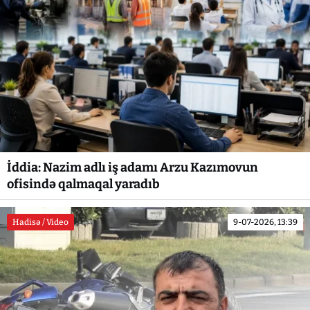
İddia: Nazim adlı iş adamı Arzu Kazımovun
ofisində qalmaqal yaradıb
Hadisə / Video
9-07-2026, 13:39