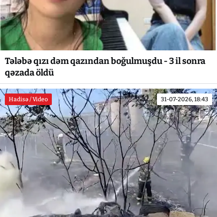
Tələbə qızı dəm qazından boğulmuşdu - 3 il sonra
qəzada öldü
Hadisə / Video
31-07-2026, 18:43