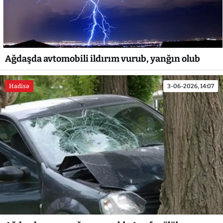
Ağdaşda avtomobili ildırım vurub, yanğın olub
Hadisə
3-06-2026, 14:07