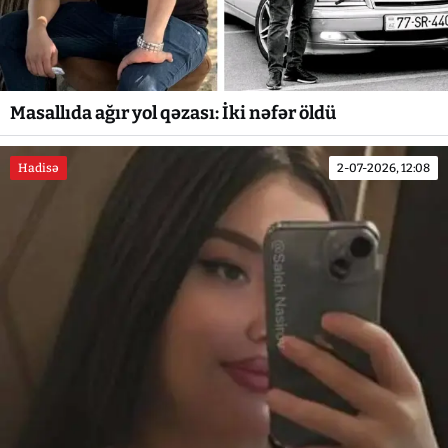
Masallıda ağır yol qəzası: İki nəfər öldü
Hadisə
2-07-2026, 12:08