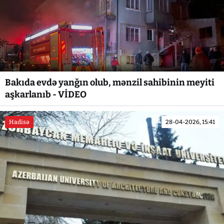
Bakıda evdə yanğın olub, mənzil sahibinin meyiti
aşkarlanıb - VİDEO
Hadisə
28-04-2026, 15:41