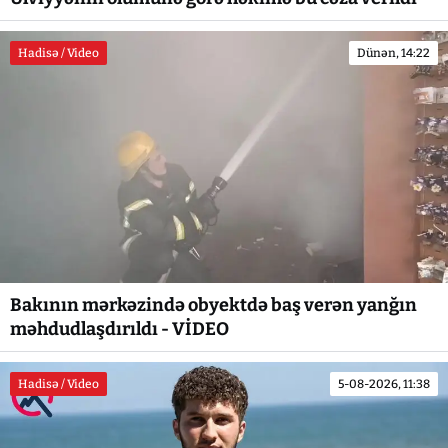
Hadisə / Video
Dünən, 14:22
Bakının mərkəzində obyektdə baş verən yanğın
məhdudlaşdırıldı - VİDEO
Hadisə / Video
5-08-2026, 11:38