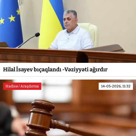
Hilal İsayev bıçaqlandı -Vəziyyəti ağırdır
Hadisə / Araşdırma
14-05-2026, 11:32