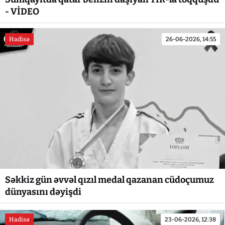
- VİDEO
Hadisə
26-06-2026, 14:55
Səkkiz gün əvvəl qızıl medal qazanan cüdoçumuz
dünyasını dəyişdi
Hadisə
23-06-2026, 12:38