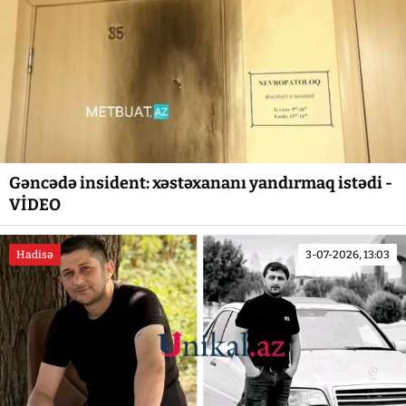
Gəncədə insident: xəstəxananı yandırmaq istədi -
VİDEO
Hadisə
3-07-2026, 13:03