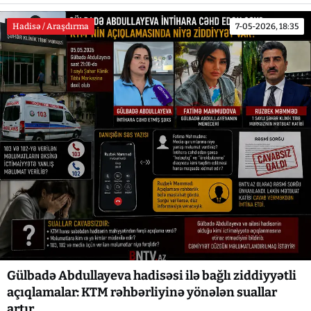
Hadisə / Araşdırma
7-05-2026, 18:35
Gülbadə Abdullayeva hadisəsi ilə bağlı ziddiyyətli
açıqlamalar: KTM rəhbərliyinə yönələn suallar
artır