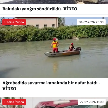
Bakıdakı yanğın söndürüldü- VİDEO
Hadisə / Video
30-07-2026, 20:30
Ağcabədidə suvarma kanalında bir nəfər batdı -
VİDEO
Hadisə / Video
29-07-2026, 11:00