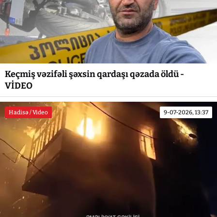
Keçmiş vəzifəli şəxsin qardaşı qəzada öldü -
VİDEO
Hadisə / Video
9-07-2026, 13:37