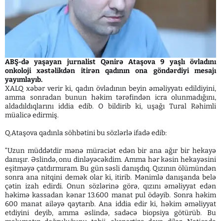
ABŞ-də yaşayan jurnalist Qənirə Ataşova 9 yaşlı övladını
onkoloji xəstəlikdən itirən qadının ona göndərdiyi mesajı
yayımlayıb.
XALQ xəbər verir ki, qadın övladının beyin əməliyyatı edildiyini,
amma sonradan bunun həkim tərəfindən icra olunmadığını,
aldadıldıqlarını iddia edib. O bildirib ki, uşağı Tural Rəhimli
müalicə edirmiş.
Q.Ataşova qadınla söhbətini bu sözlərlə ifadə edib:
“Uzun müddətdir mənə müraciət edən bir ana ağır bir hekayə
danışır. Əslində, onu dinləyəcəkdim. Amma hər kəsin hekayəsini
eşitməyə çatdırmıram. Bu gün səsli danışdıq. Qızının ölümündən
sonra ana nitqini demək olar ki, itirib. Mənimlə danışanda belə
çətin izah edirdi. Onun sözlərinə görə, qızını əməliyyat edən
həkimə kassadan kənar 13.600 manat pul ödəyib. Sonra həkim
600 manat ailəyə qaytarıb. Ana iddia edir ki, həkim əməliyyat
etdiyini deyib, amma əslində, sadəcə biopsiya götürüb. Bu