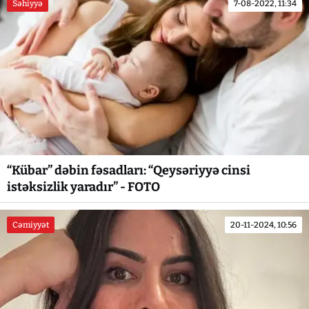
Səhiyyə
7-08-2022, 11:34
“Kübar” dəbin fəsadları: “Qeysəriyyə cinsi
istəksizlik yaradır” - FOTO
Cəmiyyət
20-11-2024, 10:56