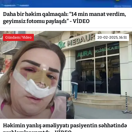
Daha bir həkim qalmaqalı: “14 min manat verdim,
geyimsiz fotomu paylaşdı” - VİDEO
Gündəm / Video
20-02-2025, 16:51
Həkimin yanlış əməliyyatı pasiyentin səhhətində