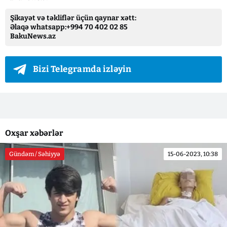
Şikayət və təkliflər üçün qaynar xətt:
Əlaqə whatsapp:+994 70 402 02 85
BakuNews.az
Bizi Telegramda izləyin
Oxşar xəbərlər
Gündəm / Səhiyyə
15-06-2023, 10:38