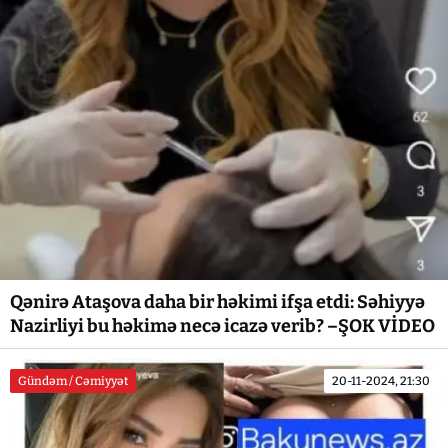
Qənirə Ataşova daha bir həkimi ifşa etdi: Səhiyyə
Nazirliyi bu həkimə necə icazə verib? –ŞOK VİDEO
Gündəm / Cəmiyyət
20-11-2024, 21:30