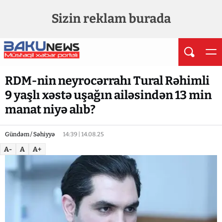
Sizin reklam burada
RDM-nin neyrocərrahı Tural Rəhimli
9 yaşlı xəstə uşağın ailəsindən 13 min
manat niyə alıb?
Gündəm / Səhiyyə
14:39 | 14.08.25
A-
A
A+