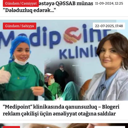
Dəhşətli fakt: xəstəyə QƏSSAB münasibəti... -
Gündəm / Cəmiyyət
11-09-2024, 12:25
"Dələduzluq edərək..."
Gündəm / Səhiyyə
22-07-2025, 17:48
“Medipoint“ klinikasında qanunsuzluq – Blogeri
reklam çəkilişi üçün əməliyyat otağına saldılar