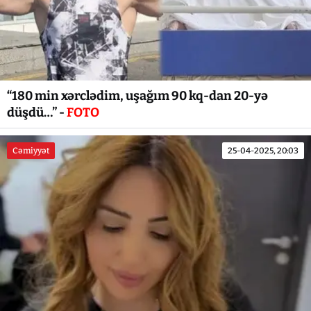
“180 min xərclədim, uşağım 90 kq-dan 20-yə
düşdü…” -
FOTO
Cəmiyyət
25-04-2025, 20:03