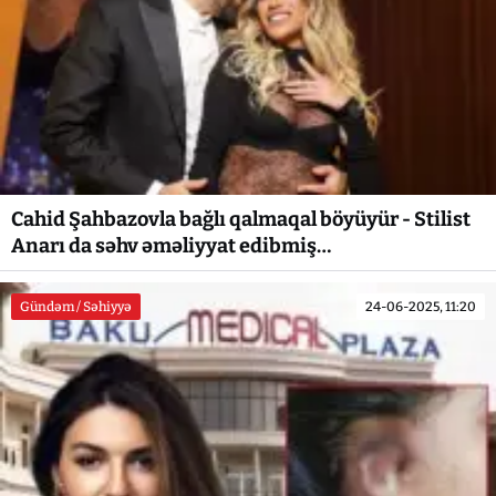
Cahid Şahbazovla bağlı qalmaqal böyüyür - Stilist
Anarı da səhv əməliyyat edibmiş…
Gündəm / Səhiyyə
24-06-2025, 11:20