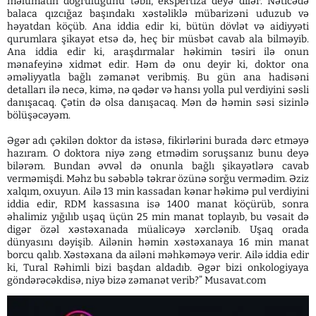
məlumatın doğruluğunu təbii, ekspertiza deyə dilər. Nəticədə
balaca qızcığaz başındakı xəstəliklə mübarizəni uduzub və
həyatdan köçüb. Ana iddia edir ki, bütün dövlət və aidiyyəti
qurumlara şikayət etsə də, heç bir müsbət cavab ala bilməyib.
Ana iddia edir ki, araşdırmalar həkimin təsiri ilə onun
mənafeyinə xidmət edir. Həm də onu deyir ki, doktor ona
əməliyyatla bağlı zəmanət veribmiş. Bu gün ana hadisəni
detalları ilə necə, kimə, nə qədər və hansı yolla pul verdiyini səsli
danışacaq. Çətin də olsa danışacaq. Mən də həmin səsi sizinlə
bölüşəcəyəm.
Əgər adı çəkilən doktor da istəsə, fikirlərini burada dərc etməyə
hazıram. O doktora niyə zəng etmədim soruşsanız bunu deyə
bilərəm. Bundan əvvəl də onunla bağlı şikayətlərə cavab
verməmişdi. Məhz bu səbəblə təkrar özünə sorğu vermədim. Əziz
xalqım, oxuyun. Ailə 13 min kassadan kənar həkimə pul verdiyini
iddia edir, RDM kassasına isə 1400 manat köçürüb, sonra
əhalimiz yığılıb uşaq üçün 25 min manat toplayıb, bu vəsait də
digər özəl xəstəxanada müalicəyə xərclənib. Uşaq orada
dünyasını dəyişib. Ailənin həmin xəstəxanaya 16 min manat
borcu qalıb. Xəstəxana da ailəni məhkəməyə verir. Ailə iddia edir
ki, Tural Rəhimli bizi başdan aldadıb. Əgər bizi onkologiyaya
göndərəcəkdisə, niyə bizə zəmanət verib?” Musavat.com