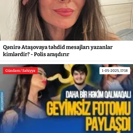
Qənirə Ataşovaya təhdid mesajları yazanlar
kimlərdir? - Polis araşdırır
Gündəm / Səhiyyə
1-05-2025, 17:18