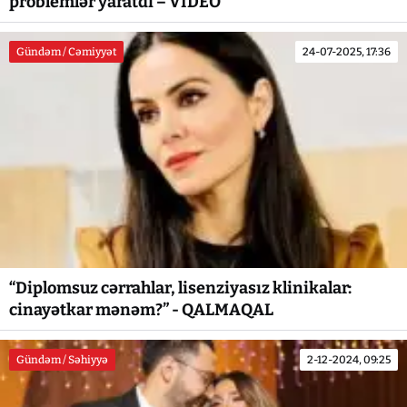
problemlər yaratdı – VİDEO
Gündəm / Cəmiyyət
24-07-2025, 17:36
“Diplomsuz cərrahlar, lisenziyasız klinikalar:
cinayətkar mənəm?” - QALMAQAL
Gündəm / Səhiyyə
2-12-2024, 09:25