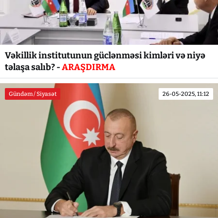
Vəkillik institutunun güclənməsi kimləri və niyə
təlaşa salıb? -
ARAŞDIRMA
Gündəm / Siyasət
26-05-2025, 11:12