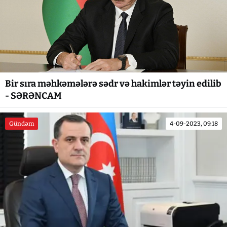
Bir sıra məhkəmələrə sədr və hakimlər təyin edilib
- SƏRƏNCAM
Gündəm
4-09-2023, 09:18