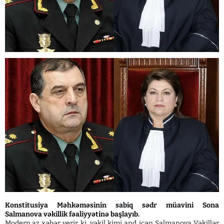
Konstitusiya Məhkəməsinin sabiq sədr müavini Sona
Salmanova vəkillik fəaliyyətinə başlayıb.
Modern.az xəbər verir ki, vəkil kimi and içən Salmanova Vəkillər