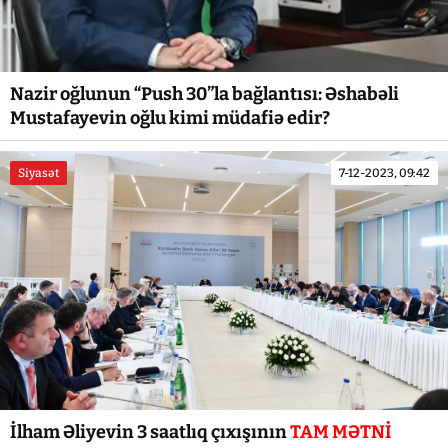
Nazir oğlunun “Push 30”la bağlantısı: Əshabəli
Mustafayevin oğlu kimi müdafiə edir?
Siyasət
7-12-2023, 09:42
İlham Əliyevin 3 saatlıq çıxışının
TAM MƏTNİ