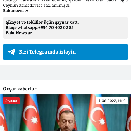
tutduğu vəzifədən azad edilmiş, qarovul rəisi olan bacısı oğlu
Ceyhun Səmədov isə saxlanılmışdı.
Bakunews.tv
Şikayət və təkliflər üçün qaynar xətt:
Əlaqə whatsapp:+994 70 402 02 85
BakuNews.az
Bizi Telegramda izləyin
Oxşar xəbərlər
Siyasət
4-08-2022, 14:10