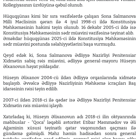
Kollegiyasının üzvlüyünə qəbul olunub.
Hüquqşünas kimi bir sıra vəzifələrdə çalışan Sona Salmanova
Milli Məclisinin qərarı ilə 4 iyul 1998-ci ildə Konstitusiya
Məhkəməsinin hakimi təyin olunub. 16 dekabr 2005-ci ildə isə
Konstitusiya Məhkəməsinin sədr müavini vəzifəsinə təyinat alıb.
Əməkdar hüquqşünas 2025-ci ildə Konstitusiya Məhkəməsinin
sədr müavini postunda səlahiyyətlərini başa vurmuşdu.
Qeyd edək ki, Sona Salmanova Ədliyyə Nazirliyi Penitensiar
Xidmətin sabiq rəis müavini, ədliyyə general-mayoru Hüseyn
Əlxanovun həyat yoldaşıdır.
Hüseyn Əlixanov 2004-cü ildən Ədliyyə orqanlarında xidmətə
başlayıb. Əvvəlcə Ədliyyə Nazirliyinin Məhkəmə icraçıları Baş
idarəsinin rəisi təyin edilib.
2007-ci ildən 2018-ci ilə qədər isə Ədliyyə Nazirliyi Penitensiar
Xidmətin rəis müavini işləyib.
Xatırladaq ki, Hüseyn Əlixanovun adı 2018-ci ilin oktyanrında
məhbuslar - "Qoca" ləqəbli avtoritet Etibar Məmmədov və Əli
Ağaminin xüsusi təyinatlı qatar vaqonundan qaçması ilə
gündəmə gəlmişdi. Məhz həmin hadisədən sonra general