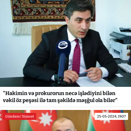
"Hakimin və prokurorun necə işlədiyini bilən
vəkil öz peşəsi ilə tam şəkildə məşğul ola bilər"
Gündəm / Siyasət
25-05-2024, 19:07