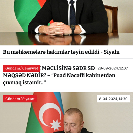
Bu məhkəmələrə hakimlər təyin edildi - Siyahı
NAXÇIVAN ALİ MƏCLİSİNƏ SƏDR SEÇMƏMƏKDƏ
Gündəm / Cəmiyyət
28-09-2024, 12:07
MƏQSƏD NƏDİR? – “Fuad Nəcəfli kabinetdən
çıxmaq istəmir...”
Gündəm / Siyasət
8-04-2024, 14:30