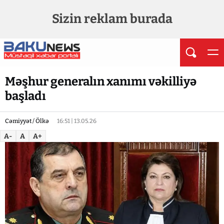
Sizin reklam burada
Məşhur generalın xanımı vəkilliyə
başladı
Cəmiyyət / Ölkə
16:51 | 13.05.26
A-
A
A+