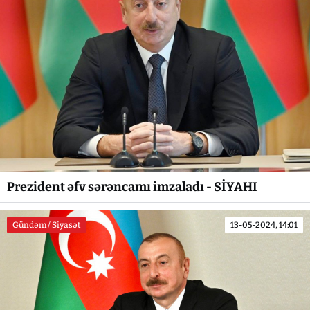
Prezident əfv sərəncamı imzaladı - SİYAHI
Gündəm / Siyasət
13-05-2024, 14:01