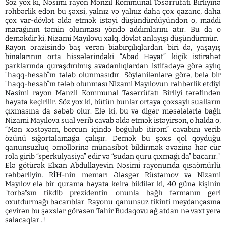
Söz yox ki, Nəsimi rayon Mənzil Kommunal Təsərrüfatı Birliyinə
rəhbərlik edən bu şəxsi, yalnız və yalnız daha çox qazanc, daha
çox var-dövlət əldə etmək istəyi düşündürdüyündən o, maddi
marağının təmin olunması yöndə addımlarını atır. Bu da o
deməkdir ki, Nizami Mayılovu xalq, dövlət anlayışı düşündürmür.
Rayon ərazisində baş verən biabırçılıqlardan biri də, yaşayış
binalarının orta hissələrindəki “Abad Həyat” kiçik istirahət
parklarında quraşdırılmış avadanlıqlardan istifadəyə görə aylıq
“haqq-hesab”ın tələb olunmasıdır. Söylənilənlərə görə, belə bir
“haqq-hesab”ın tələb olunması Nizami Mayılovun rəhbərlik etdiyi
Nəsimi rayon Mənzil Kommunal Təsərrüfatı Birliyi tərəfindən
həyata keçirilir. Söz yox ki, bütün bunlar ortaya çoxsaylı sualların
çıxmasına da səbəb olur. Elə ki, bu və digər məsələlərlə bağlı
Nizami Mayılova sual verib cavab əldə etmək istəyirsən, o halda o,
“Mən xəstəyəm, borcun içində boğulub itirəm” cavabını verib
özünü sığortalamağa çalışır. Demək bu şəxs qol qoyduğu
qanunsuzluq əməllərinə münasibət bildirmək əvəzinə hər cür
rola girib “sperkulyasiya” edir və “sudan quru çıxmağı da” bacarır."
Elə götürək Elxan Abdullayevin Nəsimi rayonunda qısaömürlü
rəhbərliyin. RİH-nin memarı Ələsgər Rüstəmov və Nizami
Mayılov elə bir qurama həyata keirə bildilər ki, 40 günə kişinin
"torba"sın tikdib prezidentin onunla bağlı fərmanın geri
oxutdurmağı bacarıblar. Rayonu qanunsuz tikinti meydançasına
çevirən bu şəxslər görəsən Tahir Budaqovu ağ atdan nə vaxt yerə
salacaqlar...!