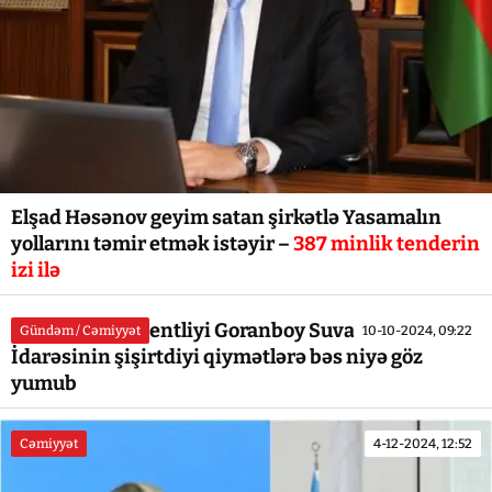
Elşad Həsənov geyim satan şirkətlə Yasamalın
yollarını təmir etmək istəyir –
387 minlik tenderin
izi ilə
Antiinhisar Agentliyi Goranboy Suvarma
Gündəm / Cəmiyyət
10-10-2024, 09:22
İdarəsinin şişirtdiyi qiymətlərə bəs niyə göz
yumub
Cəmiyyət
4-12-2024, 12:52