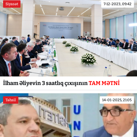
Siyasət
7-12-2023, 09:42
İlham Əliyevin 3 saatlıq çıxışının
TAM MƏTNİ
Təhsil
14-01-2025, 21:05