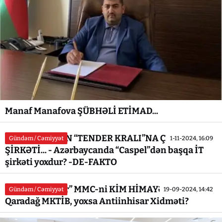
Manaf Manafova ŞÜBHƏLİ ETİMAD...
SABİQ NAZİRİN “TENDER KRALI”NA ÇEVRİLƏN
Gündəm / Cəmiyyət
1-11-2024, 16:09
ŞİRKƏTİ... - Azərbaycanda “Caspel”dən başqa İT
şirkəti yoxdur? -DE-FAKTO
“Unidez Center” MMC-ni KİM HİMAYƏ EDİR? -
Gündəm / Cəmiyyət
19-09-2024, 14:42
Qaradağ MKTİB, yoxsa Antiinhisar Xidməti?