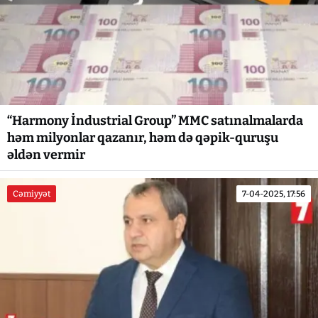
“Harmony İndustrial Group” MMC satınalmalarda
həm milyonlar qazanır, həm də qəpik-quruşu
əldən vermir
Cəmiyyət
7-04-2025, 17:56