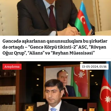
Gəncədə aşkarlanan qanunsuzluqlara bu şirkətlər
də ortaqdı – “Gəncə Körpü tikinti-2” ASC, “Rövşən
Oğuz Qrup”, “Alians” və “Reyhan Müəssisəsi”
Araşdırma
13-05-2024, 01:56