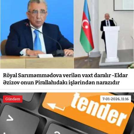
Röyal Sarıməmmədova verilən vaxt daralır -Eldar
Əzizov onun Pirallahıdakı işlərindən narazıdır
Gündəm
7-01-2026, 11:16