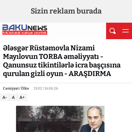
Sizin reklam burada
Ələsgər Rüstəmovla Nizami
Mayılovun TORBA əməliyyatı -
Qanunsuz tikintilərlə icra başçısına
qurulan gizli oyun - ARAŞDIRMA
Cəmiyyət / Ölkə
13:02 | 16.06.26
A-
A
A+