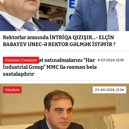
Rektorlar arasında İNTRİQA QIZIŞIR...- ELÇİN
BABAYEV UNEC-Ə REKTOR GƏLMƏK İSTƏYİR ?
“Azərişıq” dövlət satınalmalarını “Harmony
Gündəm / Cəmiyyət
8-07-2024, 15:59
İndustrial Group” MMC ilə rəsmən belə
saxtalaşdırır
Gündəm
23-04-2026, 11:34