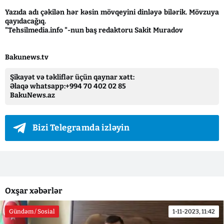
Yazıda adı çəkilən hər kəsin mövqeyini dinləyə bilərik. Mövzuya
qayıdacağıq.
"Tehsilmedia.info "-nun baş redaktoru Sakit Muradov
Bakunews.tv
Şikayət və təkliflər üçün qaynar xətt:
Əlaqə whatsapp:+994 70 402 02 85
BakuNews.az
Bizi Telegramda izləyin
Oxşar xəbərlər
Gündəm / Sosial
1-11-2023, 11:42