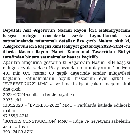
Deputatı Asif Əsgərovun Nəsimi Rayon İcra Hakimiyyətinin
başçısı olduğu dövrülərdə vəzifə təyinatlarında və
satınalmalarda müəmmalı detallar üzə çıxıb. Məlum olub ki,
A.Əsgərovun icra başçısı kimi fəaliyyət göstərdiyi 2023–2024-cü
illərdə Nəsimi Rayon Mənzil Kommunal Təsərrüfatı Birliyi
tərəfindən bir sıra satınalmalar həyata keçirilib.
Aparılan araşdırma göstəriib ki, Əsgərovun Nəsimi RİH başçısı
olduğu dövrdə sadəcə 16 ay ərzində ümumi dəyərinin 1 milyon
401 min 076 manat 60 qəpik dəyərində tender müqaviləsi
bağlanıb. Satınalmaların böyük hissəsinin eyni şirkət –
“EVEREST-2022” MMC-yə verilməsi diqqət çəkən məqam kimi
önə çıxıb.
2023–2024-cü illərin tender siyahısı
2023-cü il
13.09.2023 – “EVEREST-2022” MMC – Parklarda istifadə ediləcək
mallar
97 355,9 AZN
“KONEKS CONSTRUCTION” MMC – Küçə və həyətyanı sahələrin
asfalt örtüyü
393 174,08 AZN