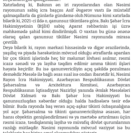
Xatırladırıq ki, Bakının ən iri rayonlarından olan Nəsimi
rayonunun sabiq icra başçısı Asif Əsgərov vaxtı ilə müxtəlif
qalmaqallarla da günlərlə gündəmə olub.Nümunə kimi xatırlada
bilərik ki, 2021-ci ildə o, qanunsuz tikintilərə görə, Bakı Şəhər İcra
Hakimiyyətinin (BŞİH) sabiq Aparat rəhbərinin işi üzrə
məhkəmədə şahid kimi dindirilmişdi. O vaxtan bu günə ənənə
olaraq qalan qanunsuz tikililər Nəsimi rayonunda mirasa
çevrilib.
Deyə bilərik ki, rayon mərkəzi hissəsində və digər ərazilərində,
yaşıllıq və piyada hərəkətinin mövcud olduğu ətraflarda aparılan
bir çox tikinti işlərində heç bir məlumat lövhəsi asılmır, rəsmi
icazə sənədi və ya layihə təqdim edilmir amma tikinti ilşləri
həyata keçirilir. Bu isə qanunvericiliyin açıq şəkildə pozulması
deməkdir.Məsələ ilə bağlı əsas sual isə ondan ibarətdir ki, Nəsimi
Rayon İcra Hakimiyyəti, Azərbaycan Respublikasının Dövlət
Şəhərsalma və Arxitektura Komitəsi, Azərbaycan
Respublikasının İqtisadiyyat Nazirliyi yanında Əmlak Məsələləri
Dövlət Xidməti və Bakı Şəhər İcra Hakimiyyəti bu
qanunsuzluqdan xəbərdar olduğu halda hadisələrə təsir edə
bilmir. Buda rayonda baş verən açıq-aşkar tikinti özbaşınalığına
yol açır. Şəhərsalma və tikinti qanunvericiliyinə əsasən, hər
hansı obyektin genişləndirilməsi və ya mərtəbə artırılması üçün
rəsmi icazə, təsdiqlənmiş layihə və müvafiq dövlət qurumlarının
razılığı mütləqdir. Nəsimi rayonunda mövcud vəziyyət isə bu