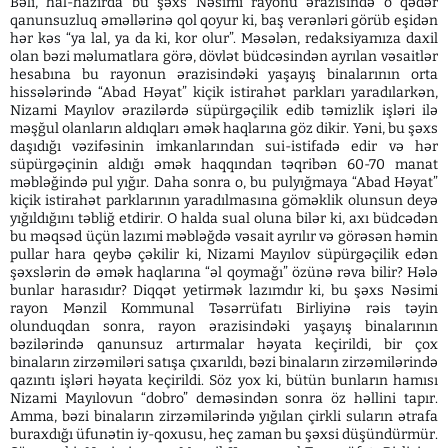
Bəli, hal-hazırda bu şəxs Nəsimi rayonu ərazisində o qədər
qanunsuzluq əməllərinə qol qoyur ki, baş verənləri görüb eşidən
hər kəs “ya lal, ya da ki, kor olur”. Məsələn, redaksiyamıza daxil
olan bəzi məlumatlara görə, dövlət büdcəsindən ayrılan vəsaitlər
hesabına bu rayonun ərazisindəki yaşayış binalarının orta
hissələrində “Abad Həyat” kiçik istirahət parkları yaradılarkən,
Nizami Mayılov ərazilərdə süpürgəçilik edib təmizlik işləri ilə
məşğul olanların aldıqları əmək haqlarına göz dikir. Yəni, bu şəxs
daşıdığı vəzifəsinin imkanlarından sui-istifadə edir və hər
süpürgəçinin aldığı əmək haqqından təqribən 60-70 manat
məbləğində pul yığır. Daha sonra o, bu pulyığmaya “Abad Həyat”
kiçik istirahət parklarının yaradılmasına göməklik olunsun deyə
yığıldığını təbliğ etdirir. O halda sual oluna bilər ki, axı büdcədən
bu məqsəd üçün lazımi məbləğdə vəsait ayrılır və görəsən həmin
pullar hara qeybə çəkilir ki, Nizami Mayılov süpürgəçilik edən
şəxslərin də əmək haqlarına “əl qoymağı” özünə rəva bilir? Hələ
bunlar harasıdır? Diqqət yetirmək lazımdır ki, bu şəxs Nəsimi
rayon Mənzil Kommunal Təsərrüfatı Birliyinə rəis təyin
olunduqdan sonra, rayon ərazisindəki yaşayış binalarının
bəzilərində qanunsuz artırmalar həyata keçirildi, bir çox
binaların zirzəmiləri satışa çıxarıldı, bəzi binaların zirzəmilərində
qazıntı işləri həyata keçirildi. Söz yox ki, bütün bunların hamısı
Nizami Mayılovun “dobro” deməsindən sonra öz həllini tapır.
Amma, bəzi binaların zirzəmilərində yığılan çirkli suların ətrafa
buraxdığı üfunətin iy-qoxusu, heç zaman bu şəxsi düşündürmür.