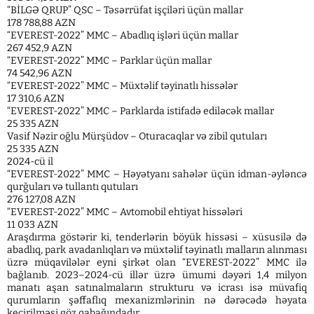
“BİLGƏ QRUP” QSC – Təsərrüfat işçiləri üçün mallar
178 788,88 AZN
“EVEREST-2022” MMC – Abadlıq işləri üçün mallar
267 452,9 AZN
“EVEREST-2022” MMC – Parklar üçün mallar
74 542,96 AZN
“EVEREST-2022” MMC – Müxtəlif təyinatlı hissələr
17 310,6 AZN
“EVEREST-2022” MMC – Parklarda istifadə ediləcək mallar
25 335 AZN
Vasif Nəzir oğlu Mürşüdov – Oturacaqlar və zibil qutuları
25 335 AZN
2024-cü il
“EVEREST-2022” MMC – Həyətyanı sahələr üçün idman-əyləncə
qurğuları və tullantı qutuları
276 127,08 AZN
“EVEREST-2022” MMC – Avtomobil ehtiyat hissələri
11 033 AZN
Araşdırma göstərir ki, tenderlərin böyük hissəsi – xüsusilə də
abadlıq, park avadanlıqları və müxtəlif təyinatlı malların alınması
üzrə müqavilələr eyni şirkət olan “EVEREST-2022” MMC ilə
bağlanıb. 2023–2024-cü illər üzrə ümumi dəyəri 1,4 milyon
manatı aşan satınalmaların strukturu və icrası isə müvafiq
qurumların şəffaflıq mexanizmlərinin nə dərəcədə həyata
keçirilməsi göz qabağındadır..