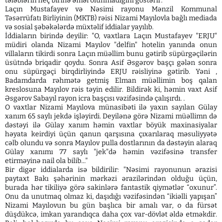
tələblərin heç birinə əməl olunmadığını göstərir.
Laçın Mustafayev və Nəsimi rayonu Mənzil Kommunal
Təsərrüfatı Birliyinin (MKTB) rəisi Nizami Mayılovla bağlı mediada
və sosial şəbəkələrdə müxtəlif iddialar yayılıb.
İddiaların birində deyilir: "O, vaxtlara Laçın Mustafayev "ERJU"
müdiri olanda Nizami Mayılov "delfin" hotelin yanında onun
villaların tikirdi sonra Laçın müəllim bunu gətirib süpürgəçilərin
üsütndə briqadir qoydu. Sonra Asif Əsgərov başçı gələn sonra
onu süpürgəçi birqdirliyində ERJU rəisliyinə gətirib. Yəni ,
Badamdarda rəhmətə getmiş Elman müəllimin boş qalan
kreslosuna Mayılov rəis təyin edilir. Bildirək ki, həmin vaxt Asif
Əsgərov Sabayıl rayon icra başçısı vəzifəsində çalışırdı. .
O vaxtlar Nizami Mayılova münasibəti ilə yaxın sayılan Gülay
xanım 65 saylı jekdə işləyirdi. Deyilənə görə Nizami müəllimn də
dəstəyi ilə Gülay xanım həmin vaxtlar böyük maxinasiyalar
həyata keirdiyi üçün qanun qarşısına çıxarılaraq məsuliyyətə
cəlb olundu və sonra Mayılov pulla dostlarının da dəstəyin alaraq
Gülay xanımı 77 saylı "jek"də həmin vəzifəsinə transfer
etirməyinə nail ola bilib..."
Bir digər iddialarda isə bildirilir: "Nəsimi rayonunun ərazisi
paytaxt Bakı şəhərinin mərkəzi ərazilərindən olduğu üçün,
burada hər tikiliyə görə sakinlərə fantastik qiymətlər “oxunur”.
Onu da unutmaq olmaz ki, daşıdığı vəzifəsindən “ikiəlli yapışan”
Nizami Mayılovun bu gün başlıca bir amalı var, o da fürsət
düşdükcə, imkan yarandıqca daha çox var-dövlət əldə etməkdir.