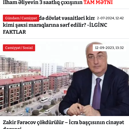
İlham Əliyevin 3 saatlıq çıxışının
TAM MƏTNİ
"AZƏRENERJİ"də dövlət vəsaitləri kimlərin nə
Gündəm / Cəmiyyət
2-07-2024, 12:42
kimi şəxsi maraqlarına sərf edilir? -İLGİNC
FAKTLAR
Cəmiyyət / Sosial
12-09-2023, 13:32
Zakir Fərəcov çökdürülür – İcra başçısının cinayət