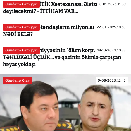
Respublika KRİTİK Xəstəxanası: Əlvizə `ƏLVİDA`
Gündəm / Cəmiyyət
8-01-2025, 11:39
deyiləcəkmi? - İTTİHAM VAR...
“AzeBirja“da vətəndaşların milyonları itirildi - BU
Gündəm / Cəmiyyət
22-01-2025, 10:50
NƏDİ BELƏ?
Azərbaycan səhiyyəsinin `ölüm korpusu`:
Gündəm / Cəmiyyət
18-10-2024, 10:33
TƏHLÜKƏLİ ÜÇLÜK... və qazinin ölümlə çarpışan
həyat yoldaşı
Gündəm / Olay
9-08-2023, 12:43