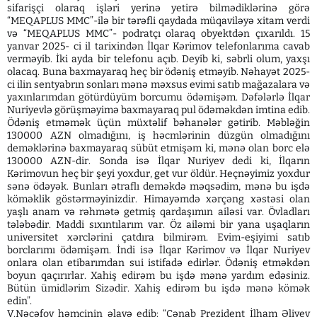
sifarişçi olaraq işləri yerinə yetirə bilmədiklərinə görə
“MEQAPLUS MMC”-ilə bir tərəfli qaydada müqaviləyə xitam verdi
və “MEQAPLUS MMC”- podratçı olaraq obyektdən çıxarıldı. 15
yanvar 2025- ci il tarixindən İlqar Kərimov telefonlarıma cavab
verməyib. İki ayda bir telefonu açıb. Deyib ki, səbrli olum, yaxşı
olacaq. Buna baxmayaraq heç bir ödəniş etməyib. Nəhayət 2025-
ci ilin sentyabrın sonları mənə məxsus evimi satıb mağazalara və
yaxınlarımdan götürdüyüm borcumu ödəmişəm. Dəfələrlə İlqar
Nuriyevlə görüşməyimə baxmayaraq pul ödəməkdən imtina edib.
Ödəniş etməmək üçün müxtəlif bəhanələr gətirib. Məbləğin
130000 AZN olmadığını, iş həcmlərinin düzgün olmadığını
deməklərinə baxmayaraq sübüt etmişəm ki, mənə olan borc elə
130000 AZN-dir. Sonda isə İlqar Nuriyev dedi ki, İlqarın
Kərimovun heç bir şeyi yoxdur, get vur öldür. Heçnəyimiz yoxdur
sənə ödəyək. Bunları ətraflı deməkdə məqsədim, mənə bu işdə
köməklik göstərməyinizdir. Himayəmdə xərçəng xəstəsi olan
yaşlı anam və rəhmətə getmiş qardaşımın ailəsi var. Övladları
tələbədir. Maddi sıxıntılarım var. Öz ailəmi bir yana uşaqların
universitet xərclərini çatdıra bilmirəm. Evim-eşiyimi satıb
borclarımı ödəmişəm. İndi isə İlqar Kərimov və İlqar Nuriyev
onlara olan etibarımdan sui istifadə edirlər. Ödəniş etməkdən
boyun qaçırırlar. Xahiş edirəm bu işdə mənə yardım edəsiniz.
Bütün ümidlərim Sizədir. Xahiş edirəm bu işdə mənə kömək
edin”.
V.Nəcəfov həmçinin əlavə edib: “Cənab Prezident İlham Əliyev