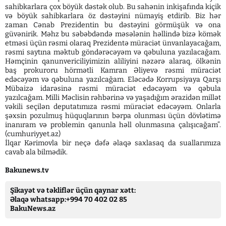
sahibkarlara çox böyük dəstək olub. Bu sahənin inkişafında kiçik
və böyük sahibkarlara öz dəstəyini nümayiş etdirib. Biz hər
zaman Cənab Prezidentin bu dəstəyini görmüşük və ona
güvənirik. Məhz bu səbəbdəndə məsələnin həllində bizə kömək
etməsi üçün rəsmi olaraq Prezidentə müraciət ünvanlayacağam,
rəsmi saytına məktub göndərəcəyəm və qəbuluna yazılacağam.
Həmçinin qanunvericiliyimizin aliliyini nəzərə alaraq, ölkənin
baş prokuroru hörmətli Kamran Əliyevə rəsmi müraciət
edəcəyəm və qəbuluna yazılcağam. Eləcədə Korrupsiyaya Qarşı
Mübaizə idarəsinə rəsmi müraciət edəcəyəm və qəbula
yazılcağam. Milli Məclisin rəhbərinə və yaşadığım ərazidən millət
vəkili seçilən deputatımıza rəsmi müraciət edəcəyəm. Onlarla
şəxsin pozulmuş hüquqlarının bərpa olunması üçün dövlətimə
inanıram və problemin qanunla həll olunmasına çalışıcağam”.
(cumhuriyyet.az)
İlqar Kərimovla bir neçə dəfə əlaqə saxlasaq da suallarımıza
cavab ala bilmədik.
Bakunews.tv
Şikayət və təkliflər üçün qaynar xətt:
Əlaqə whatsapp:+994 70 402 02 85
BakuNews.az