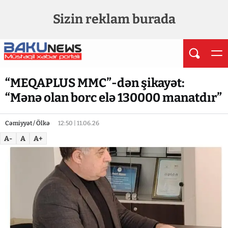
Sizin reklam burada
“MEQAPLUS MMC”-dən şikayət:
“Mənə olan borc elə 130000 manatdır”
Cəmiyyət / Ölkə
12:50 | 11.06.26
A-
A
A+