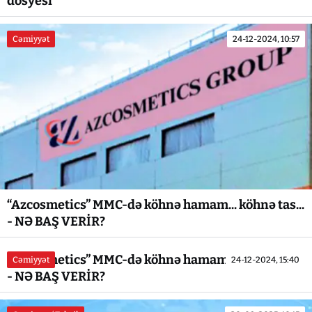
dosyesi
Cəmiyyət
24-12-2024, 10:57
“Azcosmetics” MMC-də köhnə hamam... köhnə tas...
- NƏ BAŞ VERİR?
“Azcosmetics” MMC-də köhnə hamam... köhnə tas...
Cəmiyyət
24-12-2024, 15:40
- NƏ BAŞ VERİR?