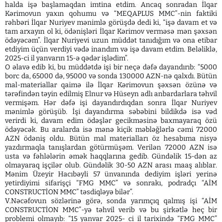
halda işə başlamaqdan imtina etdim. Ancaq sonradan İlqar
Kərimovun yaxın qohumu və “MEQAPLUS MMC”-nin faktiki
rəhbəri İlqar Nuriyev mənimlə görüşdə dedi ki, “işə davam et və
tam arxayın ol ki, ödənişləri İlqar Kərimov verməsə mən şəxsən
ödəyəcəm”. İlqar Nuriyevi uzun müddət tanıdığım və ona etibar
etdiyim üçün verdiyi vədə inandım və işə davam etdim. Beləliklə,
2025-ci il yanvarın 15-ə qədər işlədim”.
O əlavə edib ki, bu müddətdə işi bir neçə dəfə dayandırıb: “5000
borc da, 65000 də, 95000 və sonda 130000 AZN-nə qalxdı. Bütün
mal-materiallar qaimə ilə İlqar Kərimovun şəxsən özünə və
tərəfindən təyin edilmiş Elnur və Hüseyn adlı anbardarlara təhvil
vermişəm. Hər dəfə işi dayandırdıqdan sonra İlqar Nuriyev
mənimlə görüşüb. İşi dayandırma səbəbini bildikdə isə vəd
verirdi ki, davam edim ödəşlər gecikməsinə baxmayaraq özü
ödəyəcək. Bu aralarda isə mənə kiçik məbləğlərlə cəmi 72000
AZN ödəniş oldu. Bütün mal materialları öz hesabıma nisyə
yazdırmaqla tanışlardan götürmüşəm. Verilən 72000 AZN isə
usta və fəhlələrin əmək haqqlarına gedib. Gündəlik 15-dən az
olmayaraq işçilər olub. Gündəlik 30-50 AZN arası maaş alıblar.
Mənim Üzeyir Hacıbəyli 57 ünvanında dediyim işləri yerinə
yetirdiyimi sifarişçi “FMG MMC” və sonrakı, podradçı “AİM
CONSTRUCTİON MMC” təsdiqləyə bilər”.
V.Nəcəfovun sözlərinə görə, sonda yarımçıq qalmış işi “AİM
CONSTRUCTİON MMC”-yə təhvil verib və bu şirkətlə heç bir
problemi olmayıb: “15 yanvar 2025- ci il tarixində “FMG MMC”