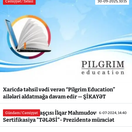
Cəmiyyət / Təhsil
30-09-2025, 10:15
Xaricdə təhsil vədi verən “Pilgrim Education”
ailələri aldatmağa davam edir — ŞİKAYƏT
Qubanın icra başçısı İlqar Mahmudovun
Gündəm / Cəmiyyət
6-07-2024, 14:40
Sertifikasiya "TƏLƏSİ"- Prezidentə müraciət