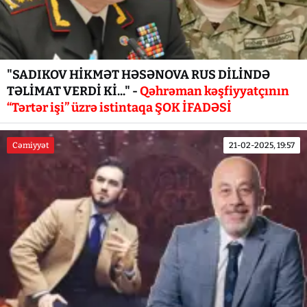
"SADIKOV HİKMƏT HƏSƏNOVA RUS DİLİNDƏ
TƏLİMAT VERDİ Kİ..." -
Qəhrəman kəşfiyyatçının
“Tərtər işi” üzrə istintaqa ŞOK İFADƏSİ
Cəmiyyət
21-02-2025, 19:57