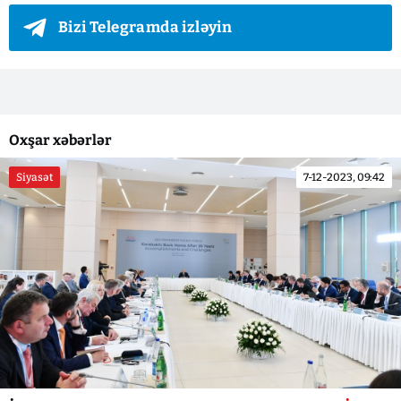
Bizi Telegramda izləyin
Oxşar xəbərlər
Siyasət
7-12-2023, 09:42