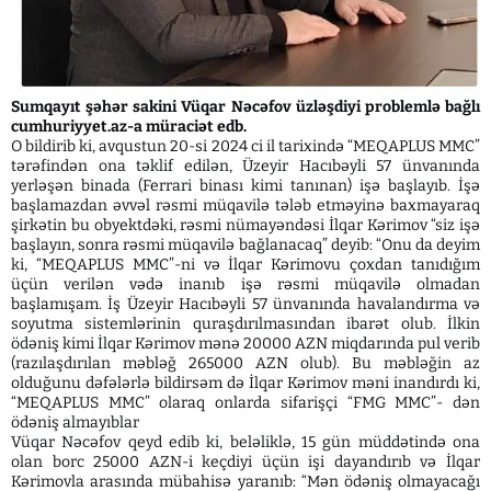
Sumqayıt şəhər sakini Vüqar Nəcəfov üzləşdiyi problemlə bağlı
cumhuriyyet.az-a müraciət edb.
O bildirib ki, avqustun 20-si 2024 ci il tarixində “MEQAPLUS MMC”
tərəfindən ona təklif edilən, Üzeyir Hacıbəyli 57 ünvanında
yerləşən binada (Ferrari binası kimi tanınan) işə başlayıb. İşə
başlamazdan əvvəl rəsmi müqavilə tələb etməyinə baxmayaraq
şirkətin bu obyektdəki, rəsmi nümayəndəsi İlqar Kərimov “siz işə
başlayın, sonra rəsmi müqavilə bağlanacaq” deyib: “Onu da deyim
ki, “MEQAPLUS MMC”-ni və İlqar Kərimovu çoxdan tanıdığım
üçün verilən vədə inanıb işə rəsmi müqavilə olmadan
başlamışam. İş Üzeyir Hacıbəyli 57 ünvanında havalandırma və
soyutma sistemlərinin quraşdırılmasından ibarət olub. İlkin
ödəniş kimi İlqar Kərimov mənə 20000 AZN miqdarında pul verib
(razılaşdırılan məbləğ 265000 AZN olub). Bu məbləğin az
olduğunu dəfələrlə bildirsəm də İlqar Kərimov məni inandırdı ki,
“MEQAPLUS MMC” olaraq onlarda sifarişçi “FMG MMC”- dən
ödəniş almayıblar
Vüqar Nəcəfov qeyd edib ki, beləliklə, 15 gün müddətində ona
olan borc 25000 AZN-i keçdiyi üçün işi dayandırıb və İlqar
Kərimovla arasında mübahisə yaranıb: “Mən ödəniş olmayacağı