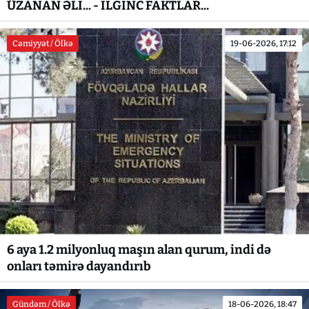
ÜZANAN ƏLİ... - İLGİNC FAKTLAR...
Cəmiyyət / Ölkə
19-06-2026, 17:12
6 aya 1.2 milyonluq maşın alan qurum, indi də
onları təmirə dayandırıb
Gündəm / Ölkə
18-06-2026, 18:47