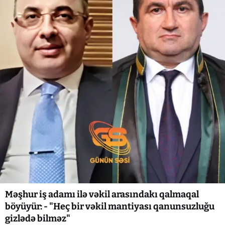
Məşhur iş adamı ilə vəkil arasındakı qalmaqal
böyüyür: - "Heç bir vəkil mantiyası qanunsuzluğu
gizlədə bilməz"