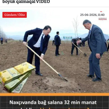
böyük qalmaqal VİDEO
Gündəm / Ölkə
25-06-2026, 11:40