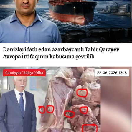
Dənizləri fəth edən azərbaycanlı Tahir Qarayev
Avropa İttifaqının kabusuna çevrilib
Cəmiyyət / Bölgə / Ölkə
22-06-2026, 18:18