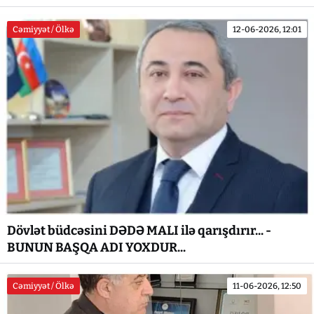
Cəmiyyət / Ölkə
12-06-2026, 12:01
Dövlət büdcəsini DƏDƏ MALI ilə qarışdırır... -
BUNUN BAŞQA ADI YOXDUR...
Cəmiyyət / Ölkə
11-06-2026, 12:50