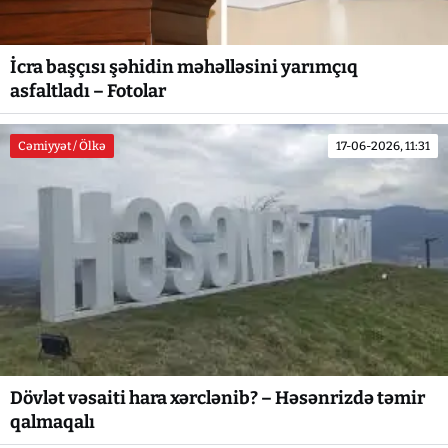
İcra başçısı şəhidin məhəlləsini yarımçıq
asfaltladı – Fotolar
Cəmiyyət / Ölkə
17-06-2026, 11:31
Dövlət vəsaiti hara xərclənib? – Həsənrizdə təmir
qalmaqalı