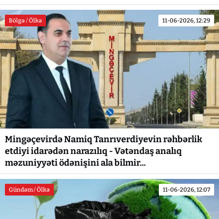
Bölgə / Ölkə
11-06-2026, 12:29
Mingəçevirdə Namiq Tanrıverdiyevin rəhbərlik
etdiyi idarədən narazılıq - Vətəndaş analıq
məzuniyyəti ödənişini ala bilmir...
Gündəm / Ölkə
11-06-2026, 12:07