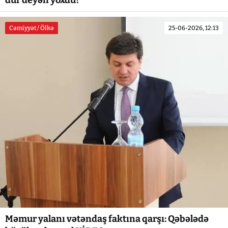
Cəmiyyət / Ölkə
25-06-2026, 12:13
Məmur yalanı vətəndaş faktına qarşı: Qəbələdə