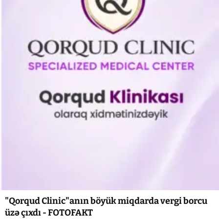
"Qorqud Clinic"anın böyük miqdarda vergi borcu
üzə çıxdı - FOTOFAKT