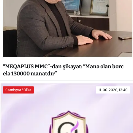
“MEQAPLUS MMC”-dən şikayət: “Mənə olan borc
elə 130000 manatdır”
Cəmiyyət / Ölkə
11-06-2026, 12:40