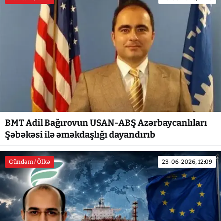
BMT Adil Bağırovun USAN-ABŞ Azərbaycanlıları
Şəbəkəsi ilə əməkdaşlığı dayandırıb
Gündəm / Ölkə
23-06-2026, 12:09