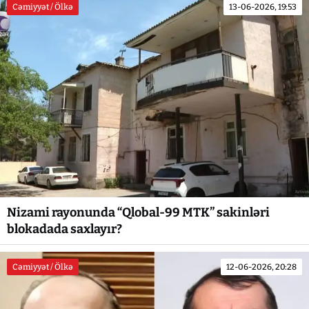
Cəmiyyət / Ölkə
13-06-2026, 19:53
Nizami rayonunda “Qlobal-99 MTK” sakinləri
blokadada saxlayır?
Cəmiyyət / Ölkə
12-06-2026, 20:28