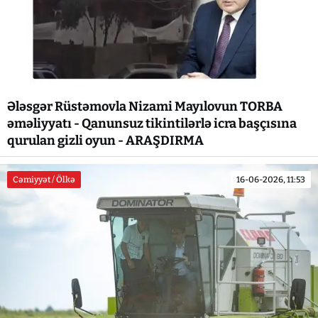
Ələsgər Rüstəmovla Nizami Mayılovun TORBA
əməliyyatı - Qanunsuz tikintilərlə icra başçısına
qurulan gizli oyun - ARAŞDIRMA
Cəmiyyət / Ölkə
16-06-2026, 11:53