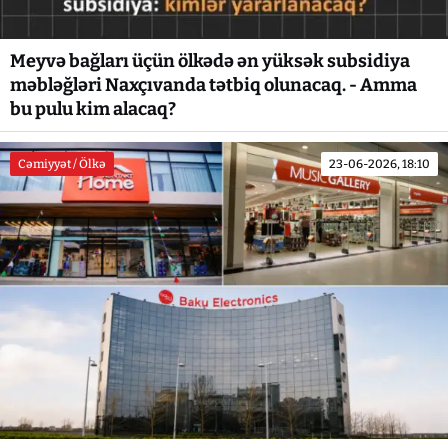
Meyvə bağları üçün ölkədə ən yüksək subsidiya
məbləğləri Naxçıvanda tətbiq olunacaq. - Amma
bu pulu kim alacaq?
Cəmiyyət / Ölkə
23-06-2026, 18:10