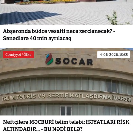
Abşeronda büdcə vəsaiti necə xərclənəcək? -
Sənədlərə 40 min ayrılacaq
Cəmiyyət / Ölkə
4-06-2026, 13:35
Neftçilərə MƏCBURİ təlim tələbi: HƏYATLARI RİSK
ALTINDADIR... - BU NƏDİ BELƏ?