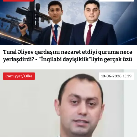
Tural Əliyev qardaşını nəzarət etdiyi quruma necə
yerləşdirdi? - "İnqilabi dəyişiklik"liyin gerçək üzü
Cəmiyyət / Ölkə
18-06-2026, 15:39