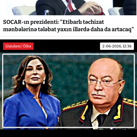
SOCAR-ın prezidenti: "Etibarlı təchizat
mənbələrinə tələbat yaxın illərdə daha da artacaq"
Gündəm / Ölkə
2-06-2026, 12:36