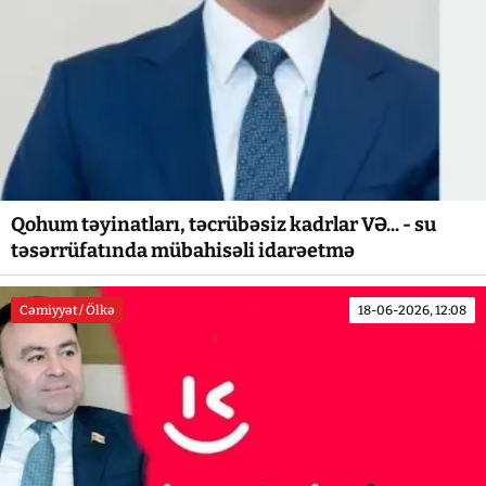
Qohum təyinatları, təcrübəsiz kadrlar VƏ... - su
təsərrüfatında mübahisəli idarəetmə
Cəmiyyət / Ölkə
18-06-2026, 12:08