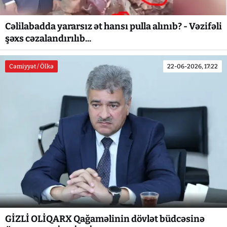
Cəlilabadda yararsız ət hansı pulla alınıb? - Vəzifəli
şəxs cəzalandırılıb...
Cəmiyyət / Ölkə
22-06-2026, 17:22
GİZLİ OLİQARX Qağaməlinin dövlət büdcəsinə