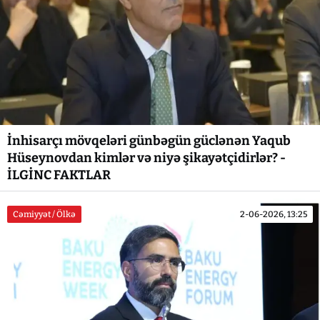
İnhisarçı mövqeləri günbəgün güclənən Yaqub
Hüseynovdan kimlər və niyə şikayətçidirlər? -
İLGİNC FAKTLAR
Cəmiyyət / Ölkə
2-06-2026, 13:25