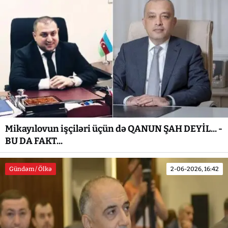
Mikayılovun işçiləri üçün də QANUN ŞAH DEYİL... -
BU DA FAKT...
Gündəm / Ölkə
2-06-2026, 16:42