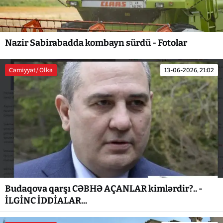
Nazir Sabirabadda kombayn sürdü - Fotolar
Cəmiyyət / Ölkə
13-06-2026, 21:02
Budaqova qarşı CƏBHƏ AÇANLAR kimlərdir?.. -
İLGİNC İDDİALAR...