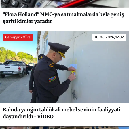
“Flora Holland” MMC-yə satınalmalarda belə geniş
şəriti kimlər yaradır
Cəmiyyət / Ölkə
10-06-2026, 12:02
Bakıda yanğın təhlükəli mebel sexinin fəaliyyəti
dayandırıldı - VİDEO