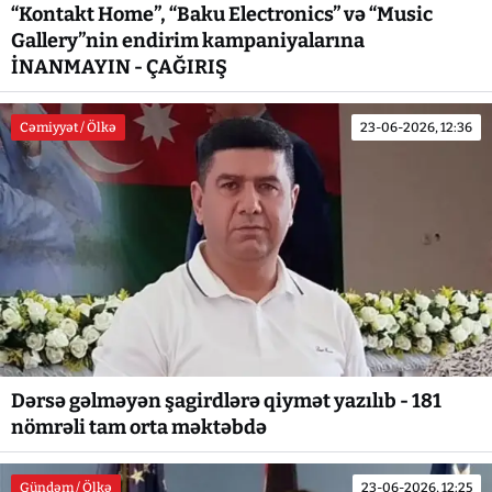
“Kontakt Home”, “Baku Electronics” və “Music
Gallery”nin endirim kampaniyalarına
İNANMAYIN - ÇAĞIRIŞ
Cəmiyyət / Ölkə
23-06-2026, 12:36
Dərsə gəlməyən şagirdlərə qiymət yazılıb - 181
nömrəli tam orta məktəbdə
Gündəm / Ölkə
23-06-2026, 12:25