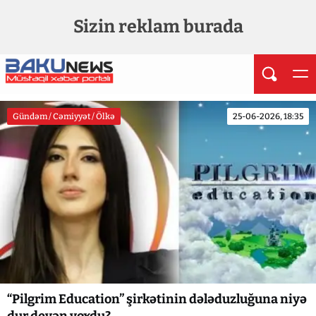
Sizin reklam burada
Gündəm / Cəmiyyət / Ölkə
25-06-2026, 18:35
“Pilgrim Education” şirkətinin dələduzluğuna niyə
dur deyən yoxdu?