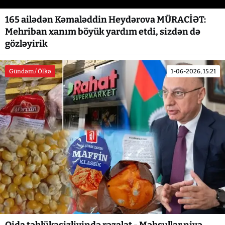
165 ailədən Kəmaləddin Heydərova MÜRACİƏT:
Mehriban xanım böyük yardım etdi, sizdən də
gözləyirik
Gündəm / Ölkə
1-06-2026, 15:21
Qida təhlükəsizliyində rəzalət - Məhsullar niyə